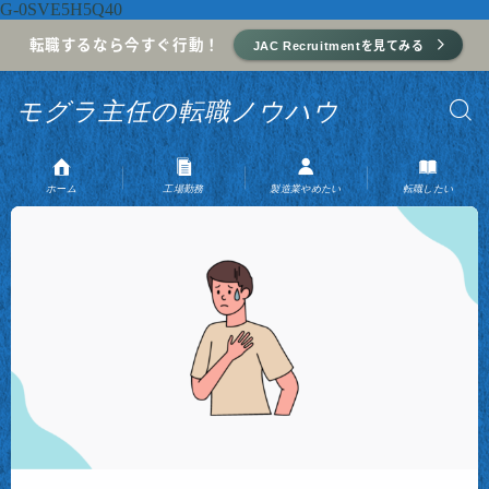
G-0SVE5H5Q40
転職するなら今すぐ行動！
JAC Recruitmentを見てみる
モグラ主任の転職ノウハウ
ホーム
工場勤務
製造業やめたい
転職したい