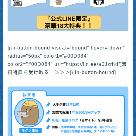
[jin-button-bound visual=”bound” hover=”down”
radius=”50px” color1=”#00D084″
color2=”#00D084″ url=”https://lin.ee/a0Jzrhd”]無
料特典を受け取る ＞＞＞[/jin-button-bound]