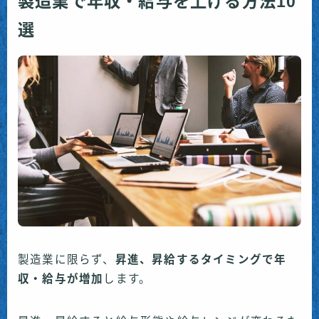
製造業で年収・給与を上げる方法10
選
製造業に限らず、
昇進
、
昇給
する
タイミングで年
収・給与が増加
します。