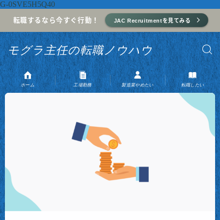
G-0SVE5H5Q40
転職するなら今すぐ行動！
JAC Recruitmentを見てみる
モグラ主任の転職ノウハウ
ホーム
工場勤務
製造業やめたい
転職したい