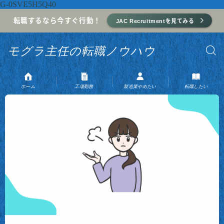
G-0SVE5H5Q40
転職するなら今すぐ行動！
JAC Recruitmentを見てみる
モグラ主任の転職ノウハウ
ホーム
工場勤務
製造業やめたい
転職したい