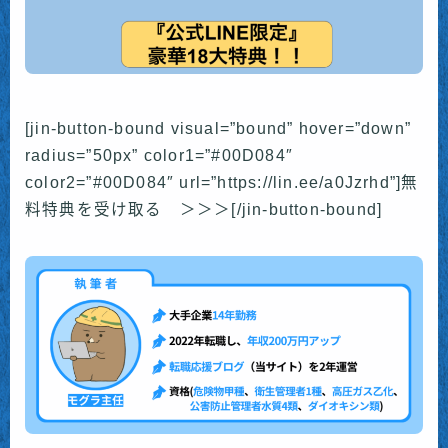
[jin-button-bound visual=”bound” hover=”down”
radius=”50px” color1=”#00D084″
color2=”#00D084″ url=”https://lin.ee/a0Jzrhd”]無
料特典を受け取る ＞＞＞[/jin-button-bound]