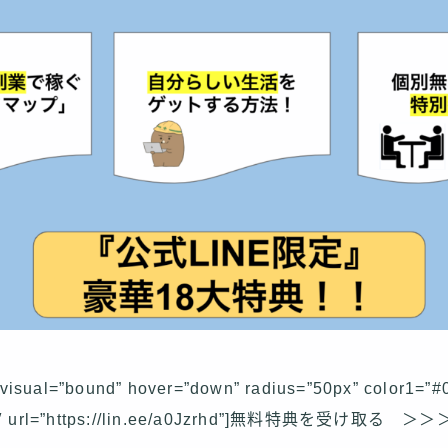
d visual=”bound” hover=”down” radius=”50px” color1=”
″ url=”https://lin.ee/a0Jzrhd”]無料特典を受け取る ＞＞＞[/