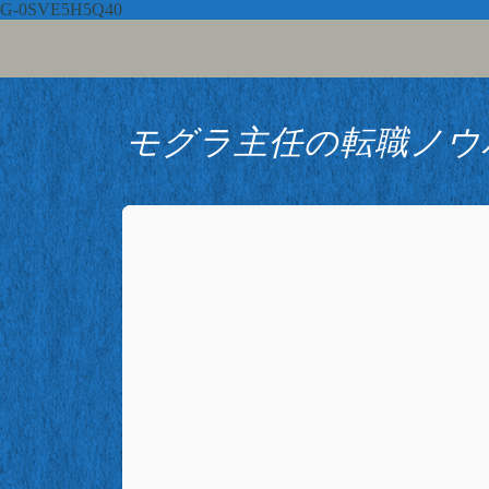
G-0SVE5H5Q40
モグラ主任の転職ノウ