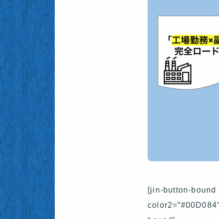
[jin-button-boun
color2=”#00D084