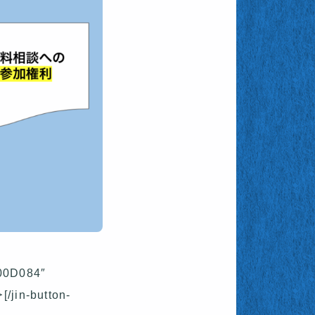
#00D084″
jin-button-