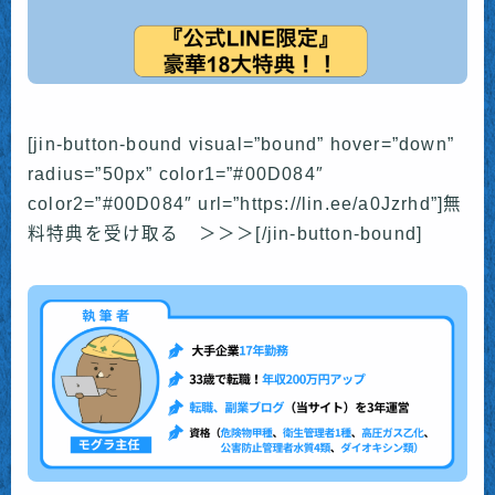
[jin-button-bound visual=”bound” hover=”down”
radius=”50px” color1=”#00D084″
color2=”#00D084″ url=”https://lin.ee/a0Jzrhd”]無
料特典を受け取る ＞＞＞[/jin-button-bound]