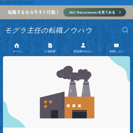
G-0SVE5H5Q40
転職するなら今すぐ行動！
JAC Recruitmentを見てみる
モグラ主任の転職ノウハウ
ホーム
工場勤務
製造業やめたい
転職したい